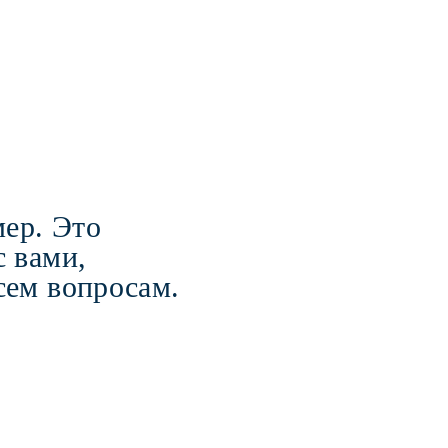
мер. Это
с вами,
сем вопросам.