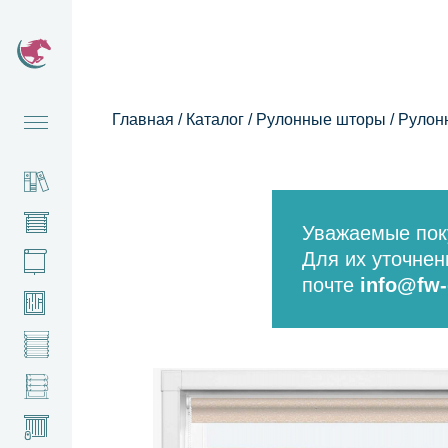
Главная
/
Каталог
/
Рулонные шторы
/
Рулон
Уважаемые поку
Для их уточне
почте
info@fw-