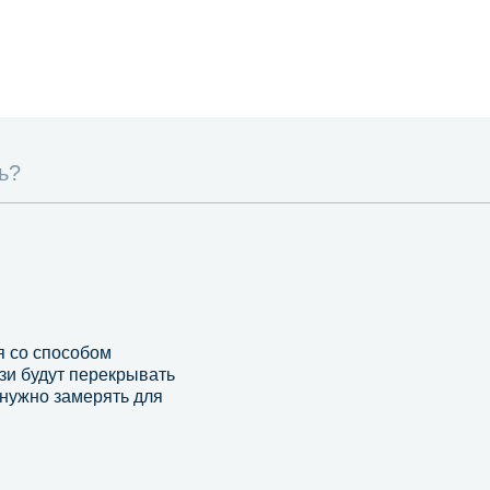
ь?
я со способом
зи будут перекрывать
, нужно замерять для