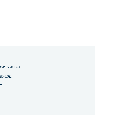
хая чистка
аккард
т
т
т