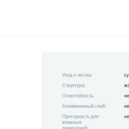
Уход и чистка:
су
Структура:
ж
Огнестойкость:
не
Алюминиевый слой:
не
Пригодность для
не
влажных
помещений: